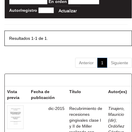
En orden
Autor/registro
Resultados 1-1 de 1.
Anterior
1
Siguiente
Resultados por ítem:
Vista
Fecha de
Título
Autor(es)
previa
publicación
dic-2015
Recubrimiento de
Tinajero,
recesiones
Mauricio
gingivales clase I
(dir)
;
y II de Miller
Ordóñez