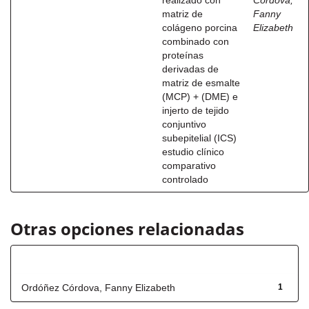
realizado con
Córdova,
matriz de
Fanny
colágeno porcina
Elizabeth
combinado con
proteínas
derivadas de
matriz de esmalte
(MCP) + (DME) e
injerto de tejido
conjuntivo
subepitelial (ICS)
estudio clínico
comparativo
controlado
Otras opciones relacionadas
Autor
Ordóñez Córdova, Fanny Elizabeth
1