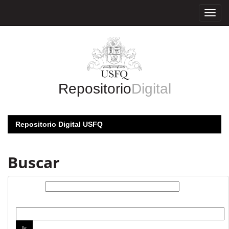
Skip
navigation
Repositorio
Digital
Repositorio Digital USFQ
Buscar
Buscar:
por