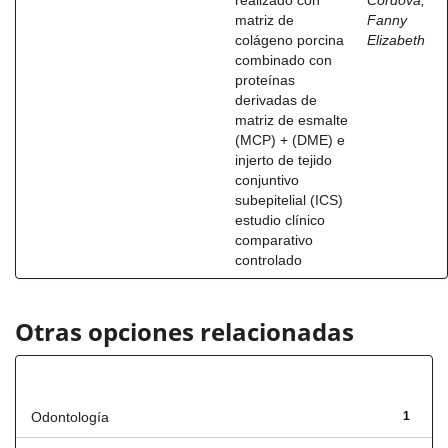
realizado con
Córdova,
matriz de
Fanny
colágeno porcina
Elizabeth
combinado con
proteínas
derivadas de
matriz de esmalte
(MCP) + (DME) e
injerto de tejido
conjuntivo
subepitelial (ICS)
estudio clínico
comparativo
controlado
Otras opciones relacionadas
Título
Odontología
1