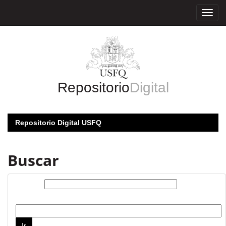
Skip
navigation
Repositorio
Digital
Repositorio Digital USFQ
Buscar
Buscar:
por