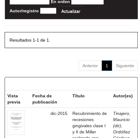
En orden
Autor/registro
Resultados 1-1 de 1.
Anterior
1
Siguiente
Resultados por ítem:
Vista
Fecha de
Título
Autor(es)
previa
publicación
dic-2015
Recubrimiento de
Tinajero,
recesiones
Mauricio
gingivales clase I
(dir)
;
y II de Miller
Ordóñez