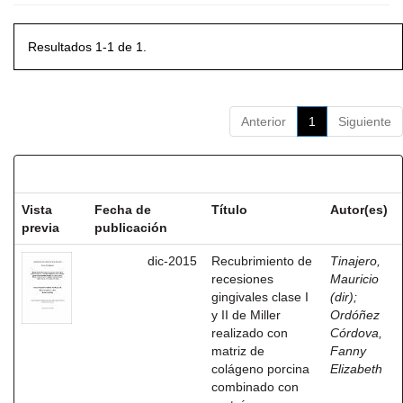
Resultados 1-1 de 1.
Anterior
1
Siguiente
Resultados por ítem:
Vista
Fecha de
Título
Autor(es)
previa
publicación
dic-2015
Recubrimiento de
Tinajero,
recesiones
Mauricio
gingivales clase I
(dir)
;
y II de Miller
Ordóñez
realizado con
Córdova,
matriz de
Fanny
colágeno porcina
Elizabeth
combinado con