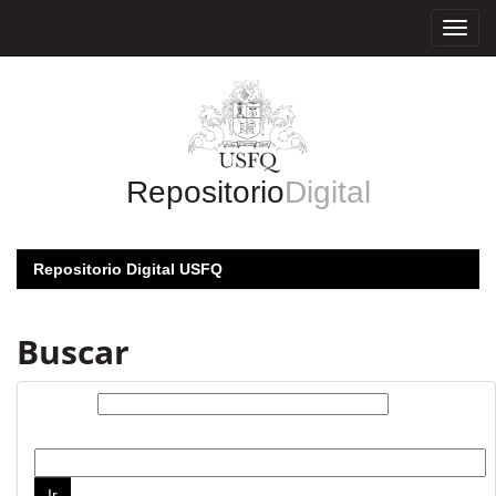
Skip
navigation
Repositorio
Digital
Repositorio Digital USFQ
Buscar
Buscar:
por