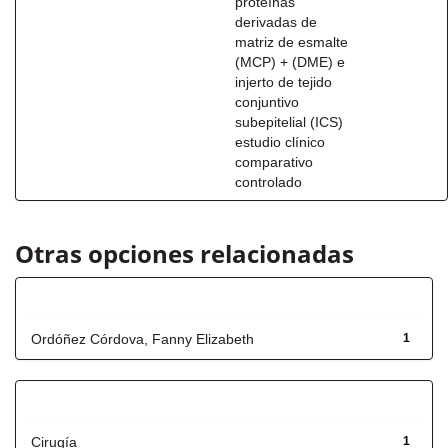
proteínas
derivadas de
matriz de esmalte
(MCP) + (DME) e
injerto de tejido
conjuntivo
subepitelial (ICS)
estudio clínico
comparativo
controlado
Otras opciones relacionadas
Autor
Ordóñez Córdova, Fanny Elizabeth
1
Título
Cirugía
1