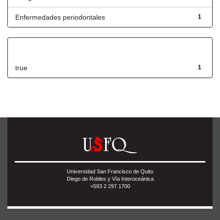
Enfermedades periodontales
1
Has File(s)
true
1
Universidad San Francisco de Quito
Diego de Robles y Vía Interoceánica
+593 2 297 1700