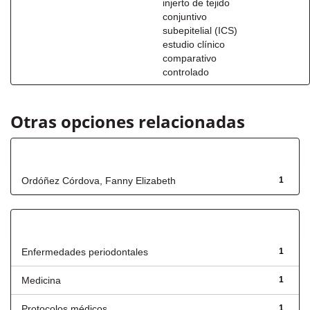
injerto de tejido
conjuntivo
subepitelial (ICS)
estudio clínico
comparativo
controlado
Otras opciones relacionadas
Autor
Ordóñez Córdova, Fanny Elizabeth
1
Título
Enfermedades periodontales
1
Medicina
1
Protocolos médicos
1