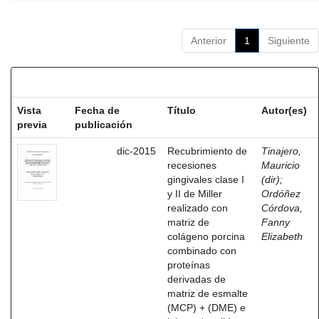
Anterior
1
Siguiente
Resultados por ítem:
Vista
Fecha de
Título
Autor(es)
previa
publicación
dic-2015
Recubrimiento de
Tinajero,
recesiones
Mauricio
gingivales clase I
(dir)
;
y II de Miller
Ordóñez
realizado con
Córdova,
matriz de
Fanny
colágeno porcina
Elizabeth
combinado con
proteínas
derivadas de
matriz de esmalte
(MCP) + (DME) e