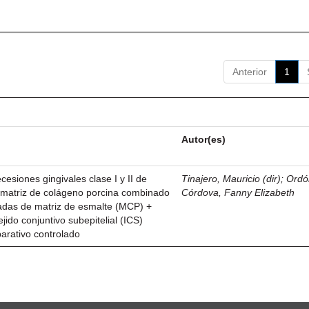
Anterior
1
Autor(es)
esiones gingivales clase I y II de
Tinajero, Mauricio (dir)
;
Ordó
n matriz de colágeno porcina combinado
Córdova, Fanny Elizabeth
vadas de matriz de esmalte (MCP) +
ejido conjuntivo subepitelial (ICS)
parativo controlado