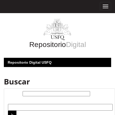
Skip
navigation
Repositorio
Digital
Repositorio Digital USFQ
Buscar
Buscar:
por