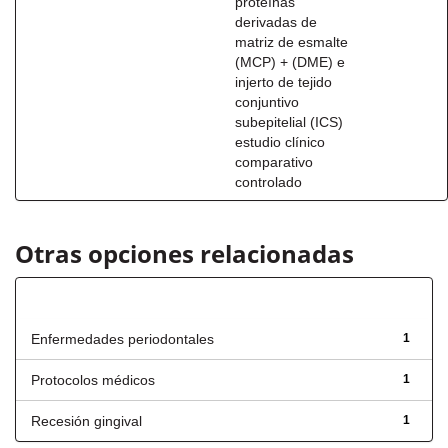
proteínas
derivadas de
matriz de esmalte
(MCP) + (DME) e
injerto de tejido
conjuntivo
subepitelial (ICS)
estudio clínico
comparativo
controlado
Otras opciones relacionadas
Título
Enfermedades periodontales
1
Protocolos médicos
1
Recesión gingival
1