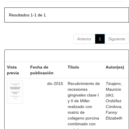
Resultados 1-1 de 1.
Anterior
1
Siguiente
Resultados por ítem:
Vista
Fecha de
Título
Autor(es)
previa
publicación
dic-2015
Recubrimiento de
Tinajero,
recesiones
Mauricio
gingivales clase I
(dir)
;
y II de Miller
Ordóñez
realizado con
Córdova,
matriz de
Fanny
colágeno porcina
Elizabeth
combinado con