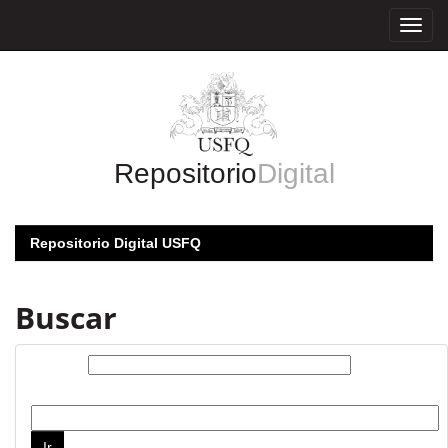
Skip
navigation
Repositorio
Digital
Repositorio Digital USFQ
Buscar
Buscar:
por