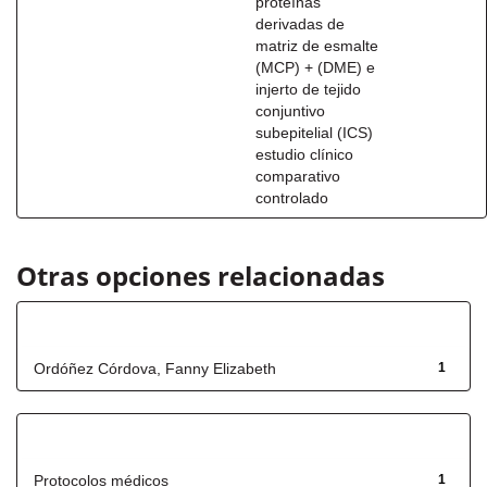
proteínas
derivadas de
matriz de esmalte
(MCP) + (DME) e
injerto de tejido
conjuntivo
subepitelial (ICS)
estudio clínico
comparativo
controlado
Otras opciones relacionadas
Autor
Ordóñez Córdova, Fanny Elizabeth
1
Título
Protocolos médicos
1