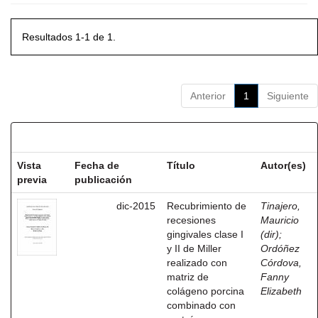
Resultados 1-1 de 1.
Anterior
1
Siguiente
Resultados por ítem:
Vista
Fecha de
Título
Autor(es)
previa
publicación
dic-2015
Recubrimiento de
Tinajero,
recesiones
Mauricio
gingivales clase I
(dir)
;
y II de Miller
Ordóñez
realizado con
Córdova,
matriz de
Fanny
colágeno porcina
Elizabeth
combinado con