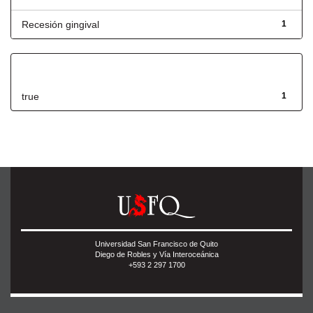
Recesión gingival
1
Has File(s)
true
1
Universidad San Francisco de Quito
Diego de Robles y Vía Interoceánica
+593 2 297 1700