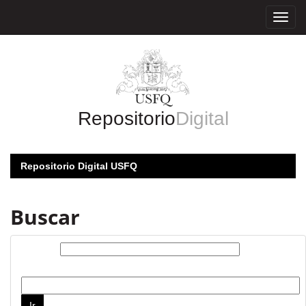
Skip
navigation
Repositorio
Digital
Repositorio Digital USFQ
Buscar
Buscar:
por