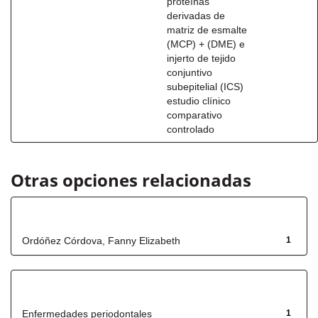
proteínas
derivadas de
matriz de esmalte
(MCP) + (DME) e
injerto de tejido
conjuntivo
subepitelial (ICS)
estudio clínico
comparativo
controlado
Otras opciones relacionadas
Autor
Ordóñez Córdova, Fanny Elizabeth
1
Título
Enfermedades periodontales
1