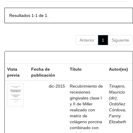
Resultados 1-1 de 1.
Anterior
1
Siguiente
Resultados por ítem:
Vista
Fecha de
Título
Autor(es)
previa
publicación
dic-2015
Recubrimiento de
Tinajero,
recesiones
Mauricio
gingivales clase I
(dir)
;
y II de Miller
Ordóñez
realizado con
Córdova,
matriz de
Fanny
colágeno porcina
Elizabeth
combinado con