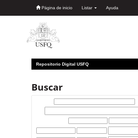
Página de inicio
Listar
Ayuda
Skip
navigation
Repositorio Digital USFQ
Buscar
Buscar:
por
Filtros actuales: