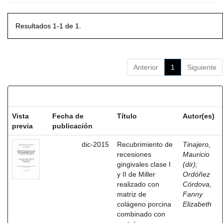
Resultados 1-1 de 1.
Anterior
1
Siguiente
Resultados por ítem:
Vista
Fecha de
Título
Autor(es)
previa
publicación
dic-2015
Recubrimiento de
Tinajero,
recesiones
Mauricio
gingivales clase I
(dir)
;
y II de Miller
Ordóñez
realizado con
Córdova,
matriz de
Fanny
colágeno porcina
Elizabeth
combinado con