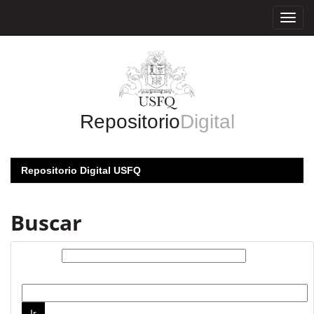
Skip
navigation
Repositorio
Digital
Repositorio Digital USFQ
Buscar
Buscar:
por