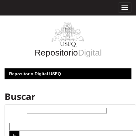
Skip
navigation
Repositorio
Digital
Repositorio Digital USFQ
Buscar
Buscar:
por