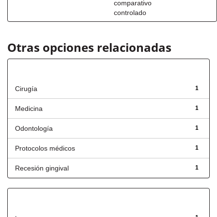
comparativo
controlado
Otras opciones relacionadas
Título
Cirugía
1
Medicina
1
Odontología
1
Protocolos médicos
1
Recesión gingival
1
Has File(s)