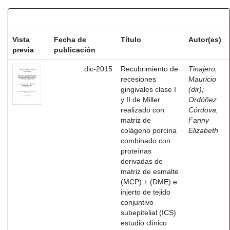
Resultados por ítem:
Vista
Fecha de
Título
Autor(es)
previa
publicación
dic-2015
Recubrimiento de
Tinajero,
recesiones
Mauricio
gingivales clase I
(dir)
;
y II de Miller
Ordóñez
realizado con
Córdova,
matriz de
Fanny
colágeno porcina
Elizabeth
combinado con
proteínas
derivadas de
matriz de esmalte
(MCP) + (DME) e
injerto de tejido
conjuntivo
subepitelial (ICS)
estudio clínico