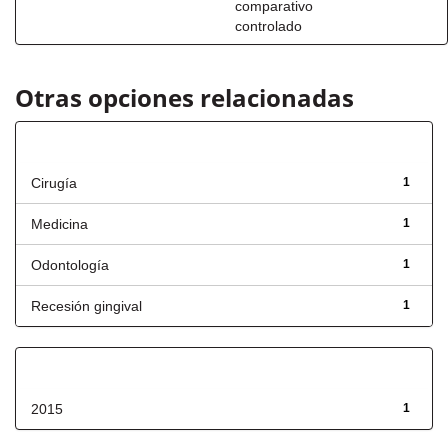
comparativo
controlado
Otras opciones relacionadas
Título
Cirugía
1
Medicina
1
Odontología
1
Recesión gingival
1
Fecha de lanzamiento
2015
1