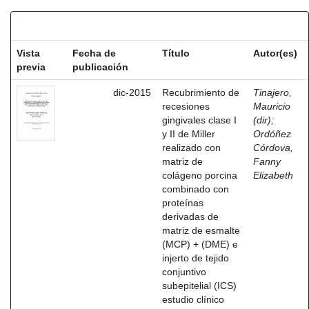
Resultados por ítem:
Vista
Fecha de
Título
Autor(es)
previa
publicación
dic-2015
Recubrimiento de
Tinajero,
recesiones
Mauricio
gingivales clase I
(dir)
;
y II de Miller
Ordóñez
realizado con
Córdova,
matriz de
Fanny
colágeno porcina
Elizabeth
combinado con
proteínas
derivadas de
matriz de esmalte
(MCP) + (DME) e
injerto de tejido
conjuntivo
subepitelial (ICS)
estudio clínico