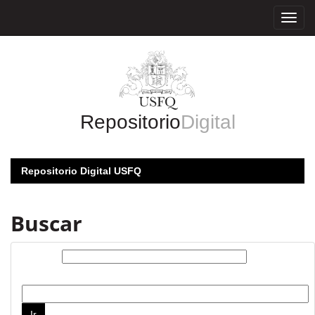
Skip
navigation
Repositorio
Digital
Repositorio Digital USFQ
Buscar
Buscar:
por