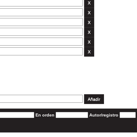
En orden
Autor/registro