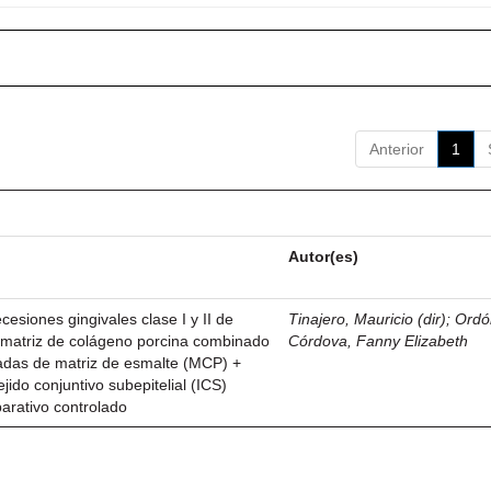
Anterior
1
Autor(es)
esiones gingivales clase I y II de
Tinajero, Mauricio (dir)
;
Ordó
n matriz de colágeno porcina combinado
Córdova, Fanny Elizabeth
vadas de matriz de esmalte (MCP) +
ejido conjuntivo subepitelial (ICS)
parativo controlado