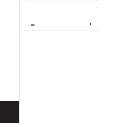
Has File(s)
true
1