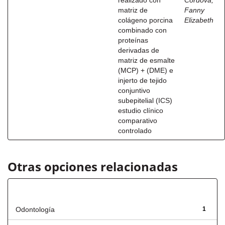
realizado con
Córdova,
matriz de
Fanny
colágeno porcina
Elizabeth
combinado con
proteínas
derivadas de
matriz de esmalte
(MCP) + (DME) e
injerto de tejido
conjuntivo
subepitelial (ICS)
estudio clínico
comparativo
controlado
Otras opciones relacionadas
Título
Odontología
1