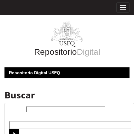
Skip
navigation
Repositorio
Digital
Repositorio Digital USFQ
Buscar
Buscar:
por