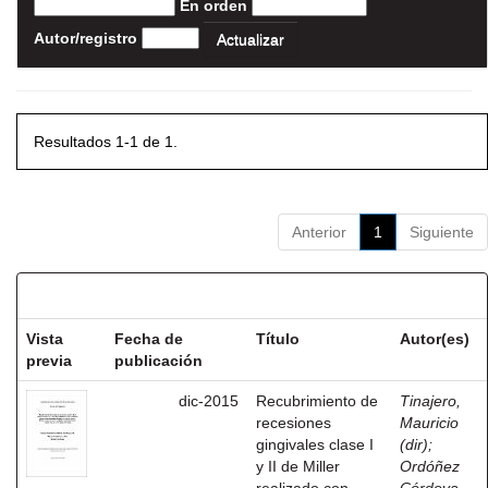
En orden
Autor/registro
Resultados 1-1 de 1.
Anterior
1
Siguiente
Resultados por ítem:
Vista
Fecha de
Título
Autor(es)
previa
publicación
dic-2015
Recubrimiento de
Tinajero,
recesiones
Mauricio
gingivales clase I
(dir)
;
y II de Miller
Ordóñez