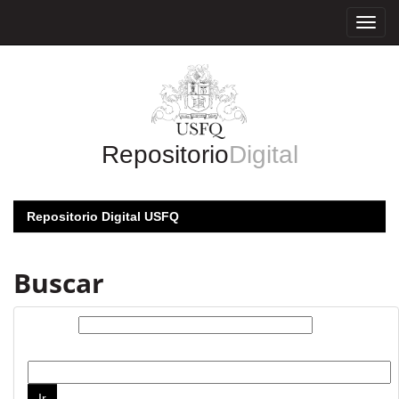
Skip
navigation
Repositorio
Digital
Repositorio Digital USFQ
Buscar
Buscar:
por