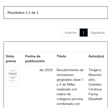
Resultados 1-1 de 1.
Anterior
1
Siguiente
Resultados por ítem:
Vista
Fecha de
Título
Autor(es)
previa
publicación
dic-2015
Recubrimiento de
Tinajero,
recesiones
Mauricio
gingivales clase I
(dir)
;
y II de Miller
Ordóñez
realizado con
Córdova,
matriz de
Fanny
colágeno porcina
Elizabeth
combinado con