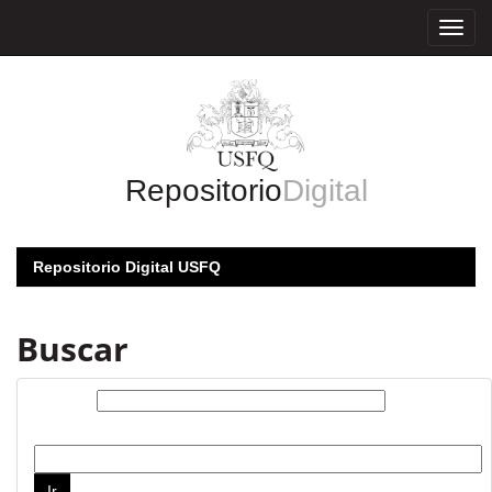
Skip
navigation
Repositorio
Digital
Repositorio Digital USFQ
Buscar
Buscar:
por