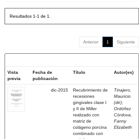
Resultados 1-1 de 1.
Anterior
1
Siguiente
Resultados por ítem:
Vista
Fecha de
Título
Autor(es)
previa
publicación
dic-2015
Recubrimiento de
Tinajero,
recesiones
Mauricio
gingivales clase I
(dir)
;
y II de Miller
Ordóñez
realizado con
Córdova,
matriz de
Fanny
colágeno porcina
Elizabeth
combinado con