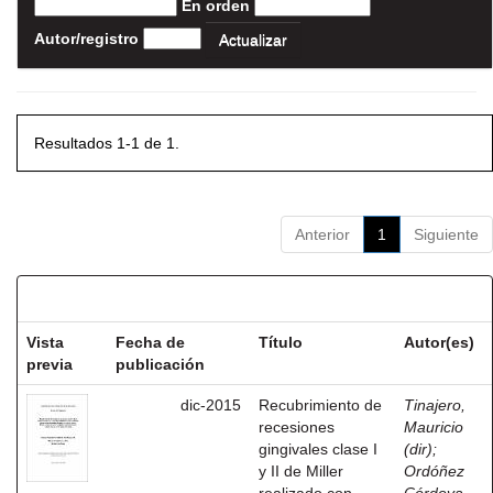
En orden
Autor/registro
Resultados 1-1 de 1.
Anterior
1
Siguiente
Resultados por ítem:
Vista
Fecha de
Título
Autor(es)
previa
publicación
dic-2015
Recubrimiento de
Tinajero,
recesiones
Mauricio
gingivales clase I
(dir)
;
y II de Miller
Ordóñez