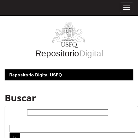
Skip
navigation
Repositorio
Digital
Repositorio Digital USFQ
Buscar
Buscar:
por