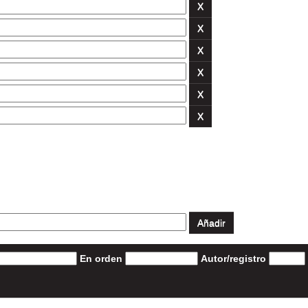
En orden
Autor/registro