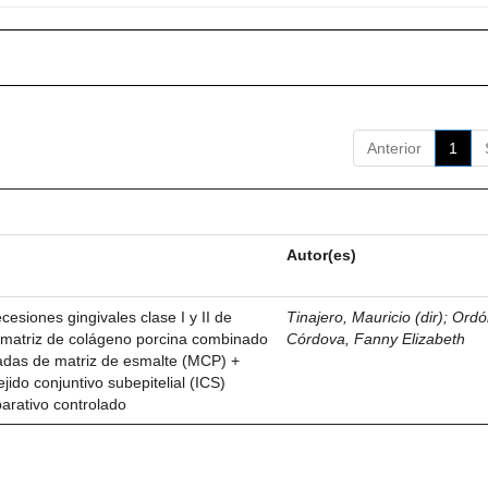
Anterior
1
Autor(es)
esiones gingivales clase I y II de
Tinajero, Mauricio (dir)
;
Ordó
n matriz de colágeno porcina combinado
Córdova, Fanny Elizabeth
vadas de matriz de esmalte (MCP) +
ejido conjuntivo subepitelial (ICS)
parativo controlado