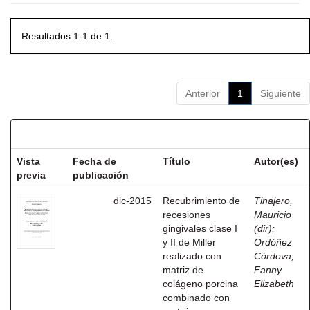
Resultados 1-1 de 1.
Anterior
1
Siguiente
Resultados por ítem:
Vista
Fecha de
Título
Autor(es)
previa
publicación
dic-2015
Recubrimiento de
Tinajero,
recesiones
Mauricio
gingivales clase I
(dir)
;
y II de Miller
Ordóñez
realizado con
Córdova,
matriz de
Fanny
colágeno porcina
Elizabeth
combinado con