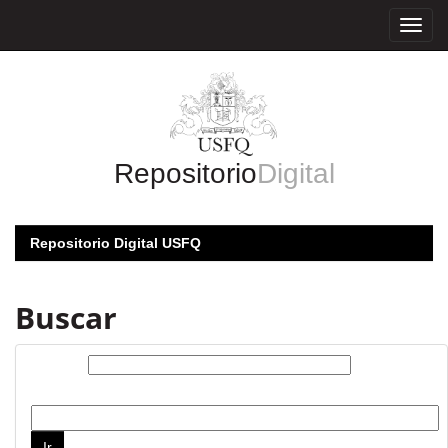
Skip
navigation
Repositorio
Digital
Repositorio Digital USFQ
Buscar
Buscar:
por