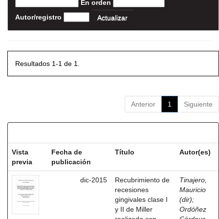
En orden
Autor/registro
Resultados 1-1 de 1.
Anterior
1
Siguiente
Resultados por ítem:
Vista
Fecha de
Título
Autor(es)
previa
publicación
dic-2015
Recubrimiento de
Tinajero,
recesiones
Mauricio
gingivales clase I
(dir)
;
y II de Miller
Ordóñez