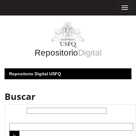
Skip
navigation
Repositorio
Digital
Repositorio Digital USFQ
Buscar
Buscar:
por