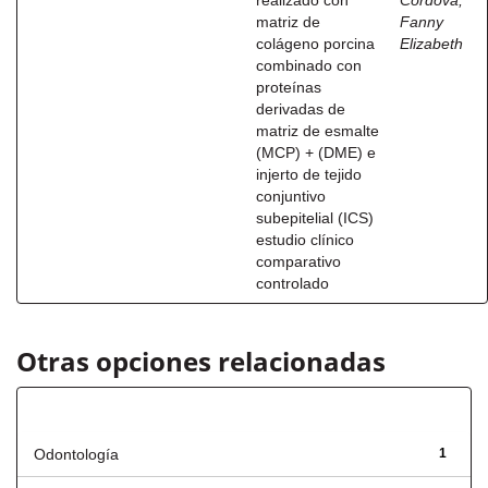
realizado con
Córdova,
matriz de
Fanny
colágeno porcina
Elizabeth
combinado con
proteínas
derivadas de
matriz de esmalte
(MCP) + (DME) e
injerto de tejido
conjuntivo
subepitelial (ICS)
estudio clínico
comparativo
controlado
Otras opciones relacionadas
Título
Odontología
1