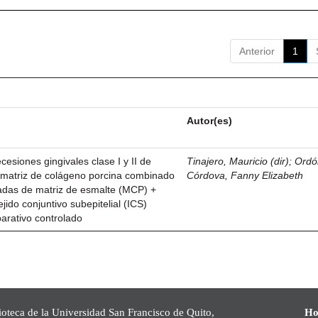
Anterior
1
Autor(es)
esiones gingivales clase I y II de
Tinajero, Mauricio (dir)
;
Ordó
n matriz de colágeno porcina combinado
Córdova, Fanny Elizabeth
vadas de matriz de esmalte (MCP) +
ejido conjuntivo subepitelial (ICS)
parativo controlado
ioteca de la Universidad San Francisco de Quito,
Ho