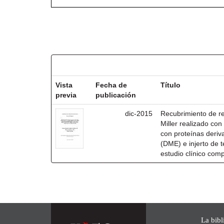
Resultados por ítem:
Vista
Fecha de
Título
previa
publicación
dic-2015
Recubrimiento de rec
Miller realizado co
con proteínas deri
(DME) e injerto de t
estudio clínico com
La bibl