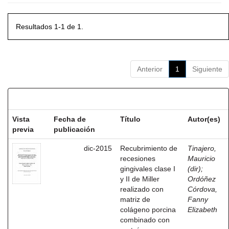
Resultados 1-1 de 1.
Anterior
1
Siguiente
Resultados por ítem:
Vista
Fecha de
Título
Autor(es)
previa
publicación
dic-2015
Recubrimiento de
Tinajero,
recesiones
Mauricio
gingivales clase I
(dir)
;
y II de Miller
Ordóñez
realizado con
Córdova,
matriz de
Fanny
colágeno porcina
Elizabeth
combinado con