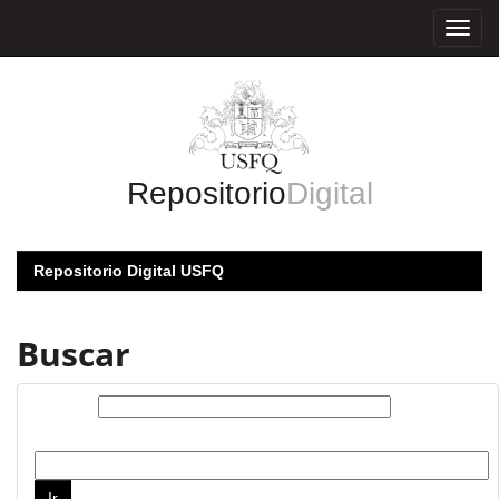
Skip
navigation
Repositorio
Digital
Repositorio Digital USFQ
Buscar
Buscar:
por