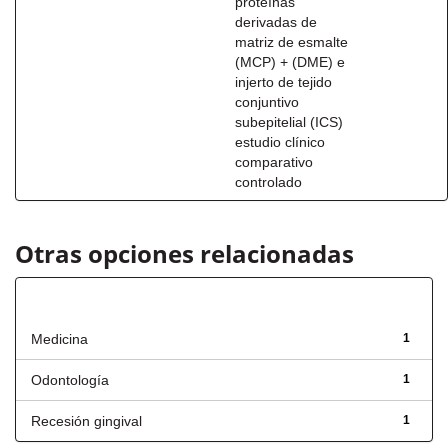
proteínas
derivadas de
matriz de esmalte
(MCP) + (DME) e
injerto de tejido
conjuntivo
subepitelial (ICS)
estudio clínico
comparativo
controlado
Otras opciones relacionadas
Título
Medicina
1
Odontología
1
Recesión gingival
1