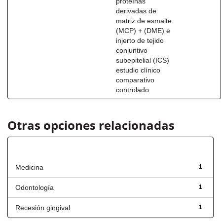
proteínas
derivadas de
matriz de esmalte
(MCP) + (DME) e
injerto de tejido
conjuntivo
subepitelial (ICS)
estudio clínico
comparativo
controlado
Otras opciones relacionadas
Título
Medicina
1
Odontología
1
Recesión gingival
1