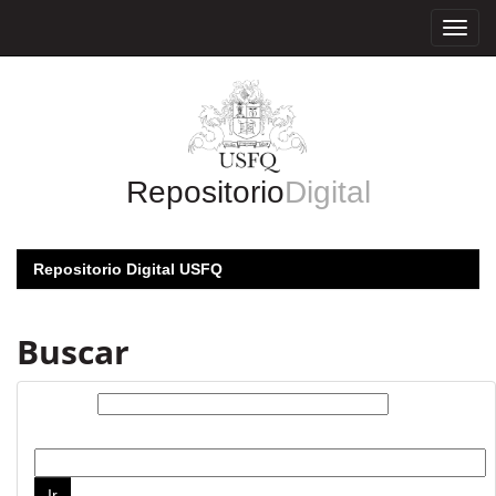
Skip
navigation
Repositorio
Digital
Repositorio Digital USFQ
Buscar
Buscar:
por