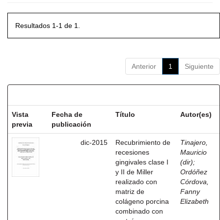
Resultados 1-1 de 1.
Anterior
1
Siguiente
Resultados por ítem:
Vista
Fecha de
Título
Autor(es)
previa
publicación
dic-2015
Recubrimiento de
Tinajero,
recesiones
Mauricio
gingivales clase I
(dir)
;
y II de Miller
Ordóñez
realizado con
Córdova,
matriz de
Fanny
colágeno porcina
Elizabeth
combinado con