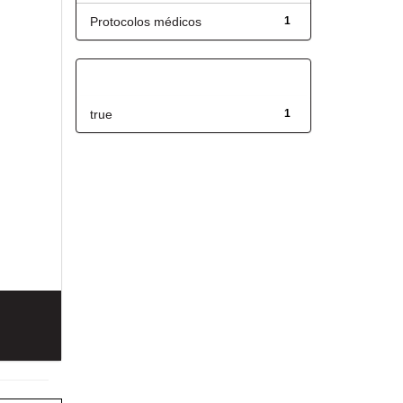
Protocolos médicos
1
Has File(s)
true
1