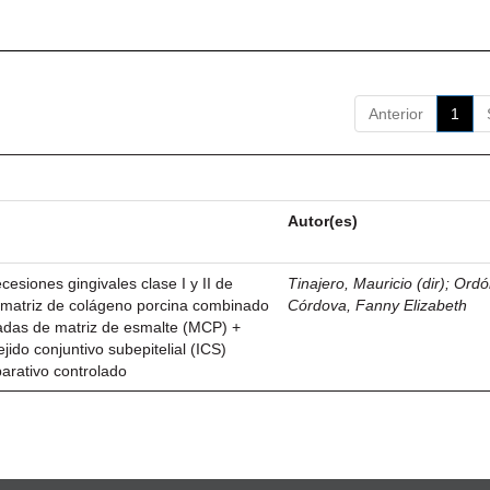
Anterior
1
Autor(es)
esiones gingivales clase I y II de
Tinajero, Mauricio (dir)
;
Ordó
n matriz de colágeno porcina combinado
Córdova, Fanny Elizabeth
vadas de matriz de esmalte (MCP) +
ejido conjuntivo subepitelial (ICS)
parativo controlado