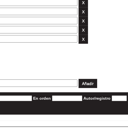
En orden
Autor/registro