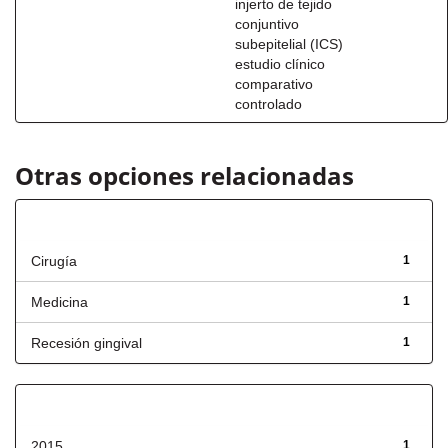
injerto de tejido
conjuntivo
subepitelial (ICS)
estudio clínico
comparativo
controlado
Otras opciones relacionadas
Título
Cirugía
1
Medicina
1
Recesión gingival
1
Fecha de lanzamiento
2015
1