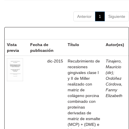
Anterior
1
Siguiente
Resultados por ítem:
Vista
Fecha de
Título
Autor(es)
previa
publicación
dic-2015
Recubrimiento de
Tinajero,
recesiones
Mauricio
gingivales clase I
(dir)
;
y II de Miller
Ordóñez
realizado con
Córdova,
matriz de
Fanny
colágeno porcina
Elizabeth
combinado con
proteínas
derivadas de
matriz de esmalte
(MCP) + (DME) e