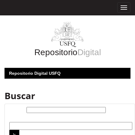
Skip
navigation
Repositorio
Digital
Repositorio Digital USFQ
Buscar
Buscar:
por