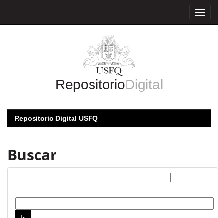
Skip
navigation
Repositorio
Digital
Repositorio Digital USFQ
Buscar
Buscar:
por