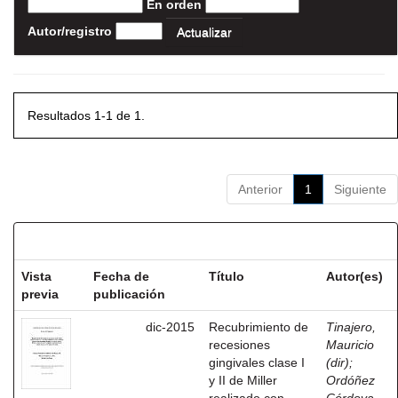
En orden
Autor/registro
Resultados 1-1 de 1.
Anterior
1
Siguiente
Resultados por ítem:
Vista
Fecha de
Título
Autor(es)
previa
publicación
dic-2015
Recubrimiento de
Tinajero,
recesiones
Mauricio
gingivales clase I
(dir)
;
y II de Miller
Ordóñez