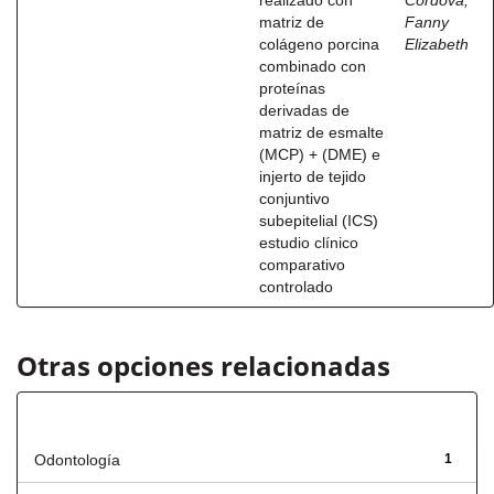
realizado con
Córdova,
matriz de
Fanny
colágeno porcina
Elizabeth
combinado con
proteínas
derivadas de
matriz de esmalte
(MCP) + (DME) e
injerto de tejido
conjuntivo
subepitelial (ICS)
estudio clínico
comparativo
controlado
Otras opciones relacionadas
Título
Odontología
1