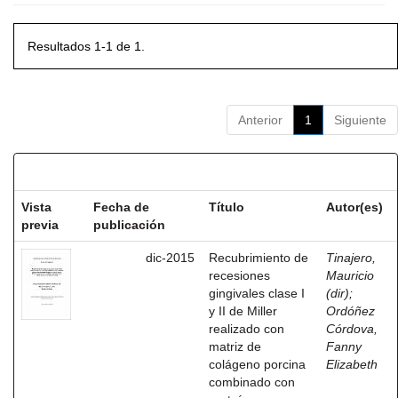
Resultados 1-1 de 1.
Anterior
1
Siguiente
Resultados por ítem:
Vista
Fecha de
Título
Autor(es)
previa
publicación
dic-2015
Recubrimiento de
Tinajero,
recesiones
Mauricio
gingivales clase I
(dir)
;
y II de Miller
Ordóñez
realizado con
Córdova,
matriz de
Fanny
colágeno porcina
Elizabeth
combinado con