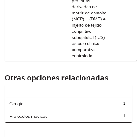
proteínas
derivadas de
matriz de esmalte
(MCP) + (DME) e
injerto de tejido
conjuntivo
subepitelial (ICS)
estudio clínico
comparativo
controlado
Otras opciones relacionadas
Título
Cirugía
1
Protocolos médicos
1
Fecha de lanzamiento