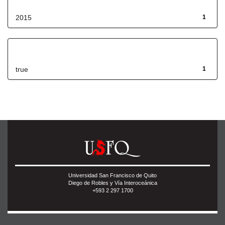
2015
1
Has File(s)
true
1
Universidad San Francisco de Quito
Diego de Robles y Vía Interoceánica
+593 2 297 1700