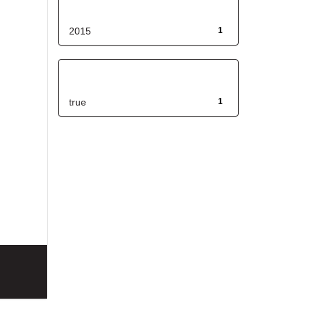
Fecha de lanzamiento
2015
1
Has File(s)
true
1