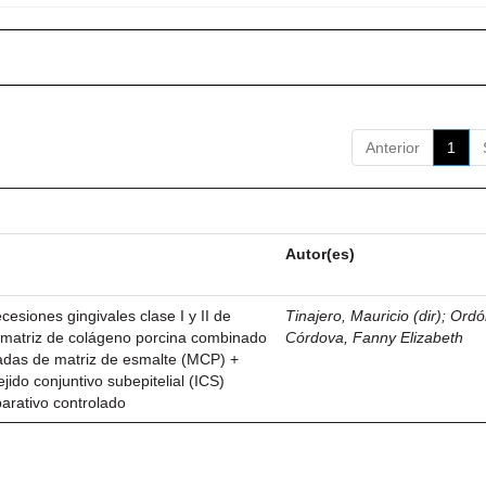
Anterior
1
Autor(es)
esiones gingivales clase I y II de
Tinajero, Mauricio (dir)
;
Ordó
n matriz de colágeno porcina combinado
Córdova, Fanny Elizabeth
vadas de matriz de esmalte (MCP) +
ejido conjuntivo subepitelial (ICS)
parativo controlado