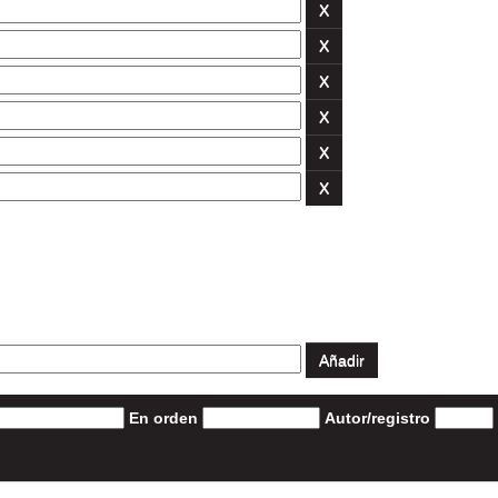
En orden
Autor/registro