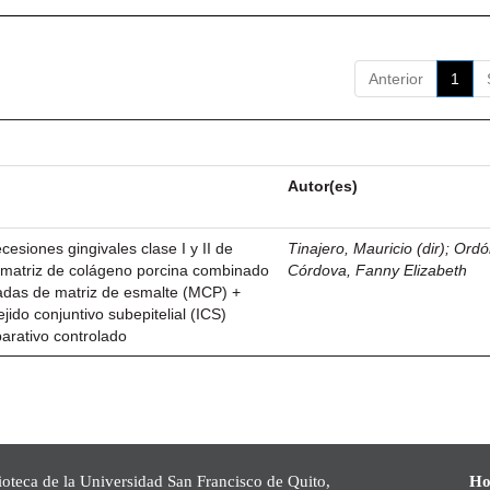
Anterior
1
Autor(es)
esiones gingivales clase I y II de
Tinajero, Mauricio (dir)
;
Ordó
n matriz de colágeno porcina combinado
Córdova, Fanny Elizabeth
vadas de matriz de esmalte (MCP) +
ejido conjuntivo subepitelial (ICS)
parativo controlado
ioteca de la Universidad San Francisco de Quito,
Ho