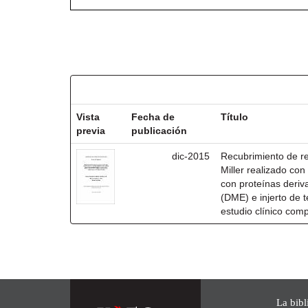
Resultados por ítem:
Vista
Fecha de
Título
previa
publicación
dic-2015
Recubrimiento de rec
Miller realizado co
con proteínas deri
(DME) e injerto de t
estudio clínico com
La bibl