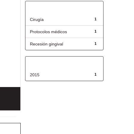
Título
Cirugía
1
Protocolos médicos
1
Recesión gingival
1
Fecha de lanzamiento
2015
1