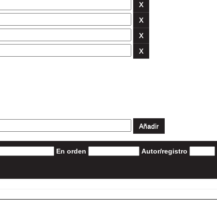
En orden
Autor/registro