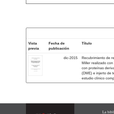
Resultados por ítem:
Vista
Fecha de
Título
previa
publicación
dic-2015
Recubrimiento de rec
Miller realizado co
con proteínas deri
(DME) e injerto de t
estudio clínico com
La bibl