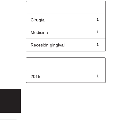
Título
Cirugía
1
Medicina
1
Recesión gingival
1
Fecha de lanzamiento
2015
1