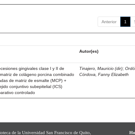
Anterior
1
Autor(es)
esiones gingivales clase I y II de
Tinajero, Mauricio (dir)
;
Ordó
n matriz de colágeno porcina combinado
Córdova, Fanny Elizabeth
vadas de matriz de esmalte (MCP) +
ejido conjuntivo subepitelial (ICS)
parativo controlado
ioteca de la Universidad San Francisco de Quito,
Ho