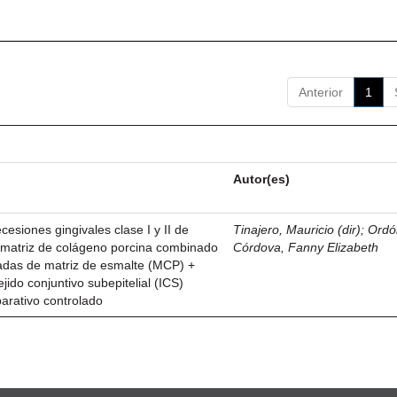
Anterior
1
Autor(es)
esiones gingivales clase I y II de
Tinajero, Mauricio (dir)
;
Ordó
n matriz de colágeno porcina combinado
Córdova, Fanny Elizabeth
vadas de matriz de esmalte (MCP) +
ejido conjuntivo subepitelial (ICS)
parativo controlado