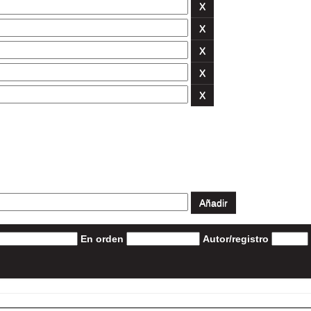
En orden
Autor/registro