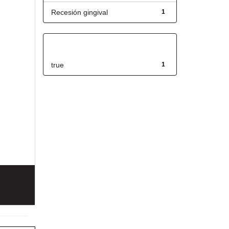
Recesión gingival
1
Has File(s)
true
1