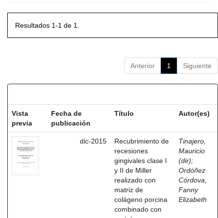
Resultados 1-1 de 1.
Anterior
1
Siguiente
Resultados por ítem:
Vista
Fecha de
Título
Autor(es)
previa
publicación
dic-2015
Recubrimiento de
Tinajero,
recesiones
Mauricio
gingivales clase I
(dir)
;
y II de Miller
Ordóñez
realizado con
Córdova,
matriz de
Fanny
colágeno porcina
Elizabeth
combinado con