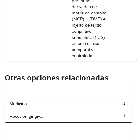
proteínas
derivadas de
matriz de esmalte
(MCP) + (DME) e
injerto de tejido
conjuntivo
subepitelial (ICS)
estudio clínico
comparativo
controlado
Otras opciones relacionadas
Título
Medicina
1
Recesión gingival
1
Fecha de lanzamiento