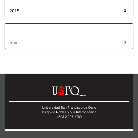
2015
1
Has File(s)
true
1
Universidad San Francisco de Quito
Diego de Robles y Vía Interoceánica
+593 2 297 1700