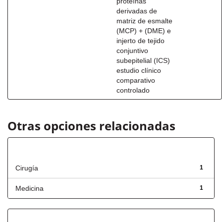
proteínas
derivadas de
matriz de esmalte
(MCP) + (DME) e
injerto de tejido
conjuntivo
subepitelial (ICS)
estudio clínico
comparativo
controlado
Otras opciones relacionadas
Título
Cirugía
1
Medicina
1
Fecha de lanzamiento