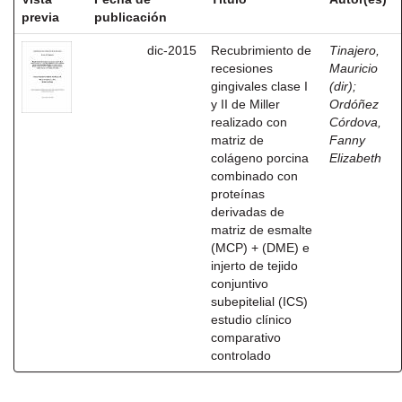
previa
publicación
dic-2015
Recubrimiento de
Tinajero,
recesiones
Mauricio
gingivales clase I
(dir)
;
y II de Miller
Ordóñez
realizado con
Córdova,
matriz de
Fanny
colágeno porcina
Elizabeth
combinado con
proteínas
derivadas de
matriz de esmalte
(MCP) + (DME) e
injerto de tejido
conjuntivo
subepitelial (ICS)
estudio clínico
comparativo
controlado