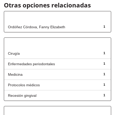
Otras opciones relacionadas
Autor
Ordóñez Córdova, Fanny Elizabeth
1
Título
Cirugía
1
Enfermedades periodontales
1
Medicina
1
Protocolos médicos
1
Recesión gingival
1
Fecha de lanzamiento