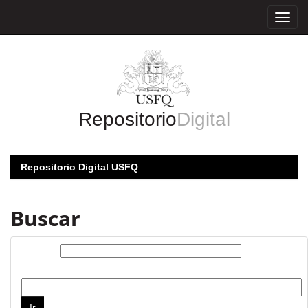
Skip
navigation
Repositorio
Digital
Repositorio Digital USFQ
Buscar
Buscar:
por