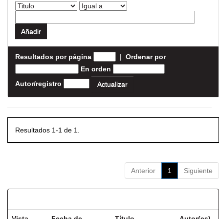
Resultados por página
|
Ordenar por
En orden
Autor/registro
Resultados 1-1 de 1.
Anterior
1
Siguiente
Resultados por ítem:
Vista
Fecha de
Título
Autor(es)