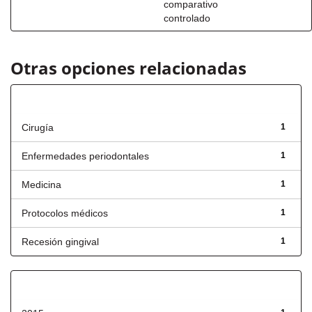
comparativo
controlado
Otras opciones relacionadas
Título
Cirugía
1
Enfermedades periodontales
1
Medicina
1
Protocolos médicos
1
Recesión gingival
1
Fecha de lanzamiento