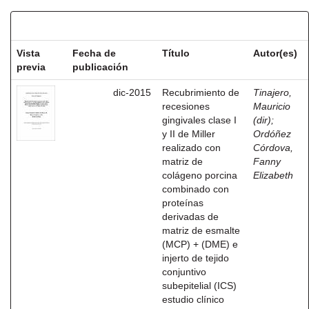
Resultados por ítem:
Vista
Fecha de
Título
Autor(es)
previa
publicación
dic-2015
Recubrimiento de
Tinajero,
recesiones
Mauricio
gingivales clase I
(dir)
;
y II de Miller
Ordóñez
realizado con
Córdova,
matriz de
Fanny
colágeno porcina
Elizabeth
combinado con
proteínas
derivadas de
matriz de esmalte
(MCP) + (DME) e
injerto de tejido
conjuntivo
subepitelial (ICS)
estudio clínico