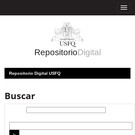
Skip
navigation
Repositorio
Digital
Repositorio Digital USFQ
Buscar
Buscar:
por