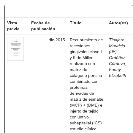
Resultados por ítem:
Vista
Fecha de
Título
Autor(es)
previa
publicación
dic-2015
Recubrimiento de
Tinajero,
recesiones
Mauricio
gingivales clase I
(dir)
;
y II de Miller
Ordóñez
realizado con
Córdova,
matriz de
Fanny
colágeno porcina
Elizabeth
combinado con
proteínas
derivadas de
matriz de esmalte
(MCP) + (DME) e
injerto de tejido
conjuntivo
subepitelial (ICS)
estudio clínico