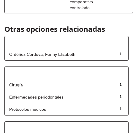
comparativo
controlado
Otras opciones relacionadas
Autor
Ordóñez Córdova, Fanny Elizabeth
1
Título
Cirugía
1
Enfermedades periodontales
1
Protocolos médicos
1
Fecha de lanzamiento