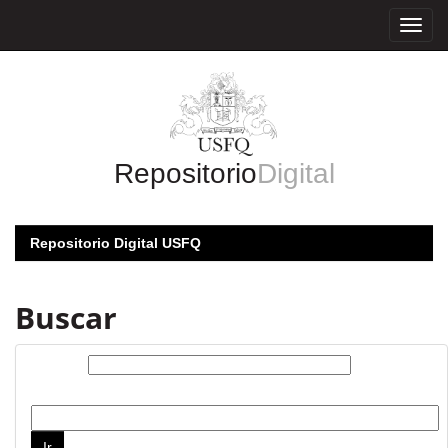
Skip
navigation
Repositorio
Digital
Repositorio Digital USFQ
Buscar
Buscar:
por