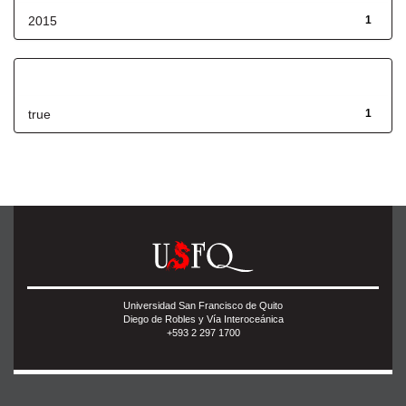
2015
1
Has File(s)
true
1
Universidad San Francisco de Quito
Diego de Robles y Vía Interoceánica
+593 2 297 1700