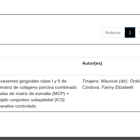
Anterior
1
Autor(es)
esiones gingivales clase I y II de
Tinajero, Mauricio (dir)
;
Ordó
n matriz de colágeno porcina combinado
Córdova, Fanny Elizabeth
vadas de matriz de esmalte (MCP) +
ejido conjuntivo subepitelial (ICS)
parativo controlado