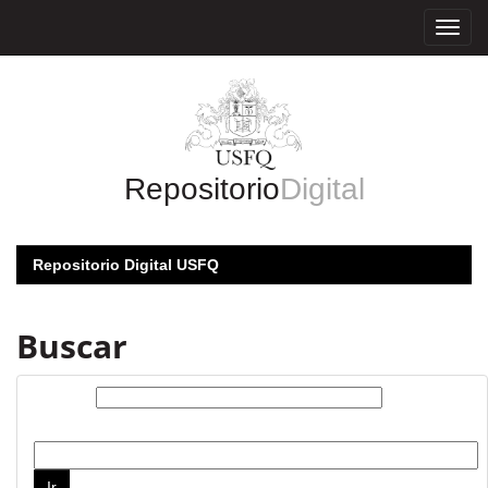
Skip
navigation
Repositorio
Digital
Repositorio Digital USFQ
Buscar
Buscar:
por