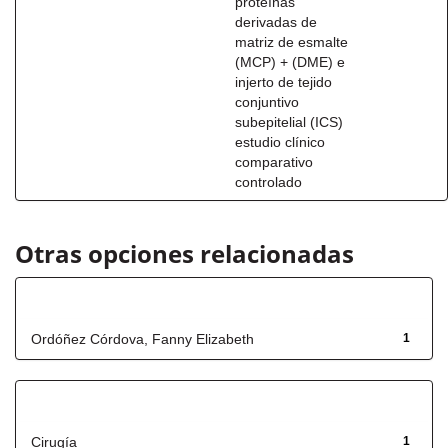
proteínas
derivadas de
matriz de esmalte
(MCP) + (DME) e
injerto de tejido
conjuntivo
subepitelial (ICS)
estudio clínico
comparativo
controlado
Otras opciones relacionadas
Autor
Ordóñez Córdova, Fanny Elizabeth
1
Título
Cirugía
1