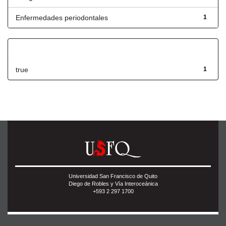
Enfermedades periodontales
1
Has File(s)
true
1
Universidad San Francisco de Quito
Diego de Robles y Vía Interoceánica
+593 2 297 1700