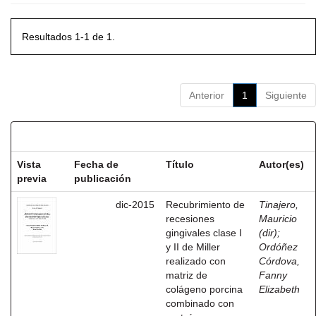
Resultados 1-1 de 1.
Anterior
1
Siguiente
Resultados por ítem:
Vista
Fecha de
Título
Autor(es)
previa
publicación
dic-2015
Recubrimiento de
Tinajero,
recesiones
Mauricio
gingivales clase I
(dir)
;
y II de Miller
Ordóñez
realizado con
Córdova,
matriz de
Fanny
colágeno porcina
Elizabeth
combinado con