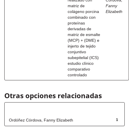
realizado con
Córdova,
matriz de
Fanny
colágeno porcina
Elizabeth
combinado con
proteínas
derivadas de
matriz de esmalte
(MCP) + (DME) e
injerto de tejido
conjuntivo
subepitelial (ICS)
estudio clínico
comparativo
controlado
Otras opciones relacionadas
Autor
Ordóñez Córdova, Fanny Elizabeth
1