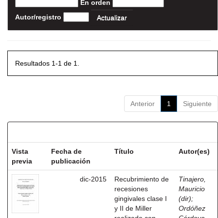
En orden
Autor/registro
Resultados 1-1 de 1.
Anterior
1
Siguiente
Resultados por ítem:
Vista
Fecha de
Título
Autor(es)
previa
publicación
dic-2015
Recubrimiento de
Tinajero,
recesiones
Mauricio
gingivales clase I
(dir)
;
y II de Miller
Ordóñez