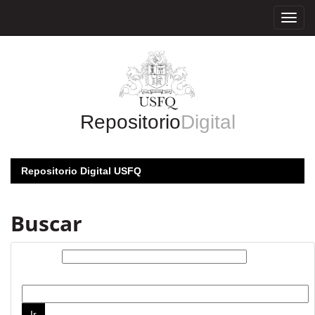
Skip
navigation
Repositorio
Digital
Repositorio Digital USFQ
Buscar
Buscar:
por