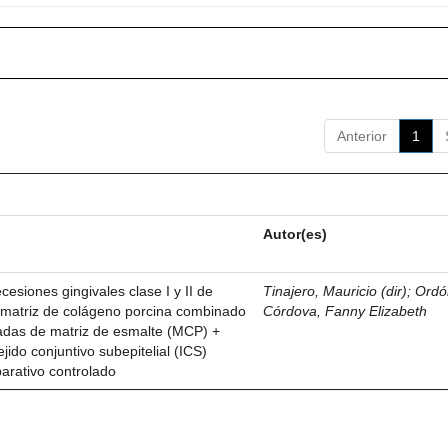
Anterior
1
Autor(es)
esiones gingivales clase I y II de
Tinajero, Mauricio (dir)
;
Ordó
n matriz de colágeno porcina combinado
Córdova, Fanny Elizabeth
vadas de matriz de esmalte (MCP) +
ejido conjuntivo subepitelial (ICS)
parativo controlado