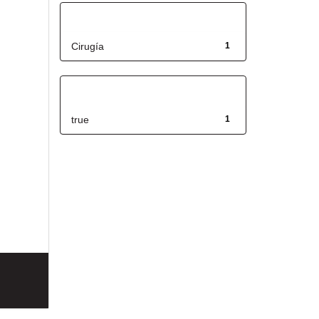
Título
Cirugía
1
Has File(s)
true
1