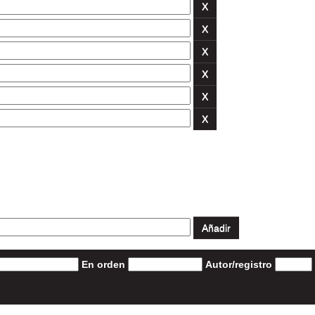
En orden
Autor/registro