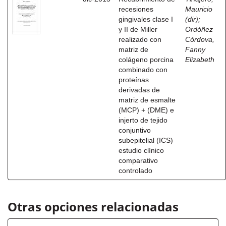
recesiones
Mauricio
gingivales clase I
(dir)
;
y II de Miller
Ordóñez
realizado con
Córdova,
matriz de
Fanny
colágeno porcina
Elizabeth
combinado con
proteínas
derivadas de
matriz de esmalte
(MCP) + (DME) e
injerto de tejido
conjuntivo
subepitelial (ICS)
estudio clínico
comparativo
controlado
Otras opciones relacionadas