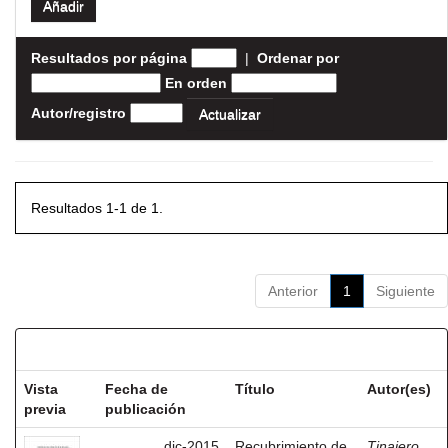
Resultados por página
|
Ordenar por
En orden
Autor/registro
Resultados 1-1 de 1.
Anterior
1
Siguiente
Resultados por ítem:
Vista
Fecha de
Título
Autor(es)
previa
publicación
dic-2015
Recubrimiento de
Tinajero,