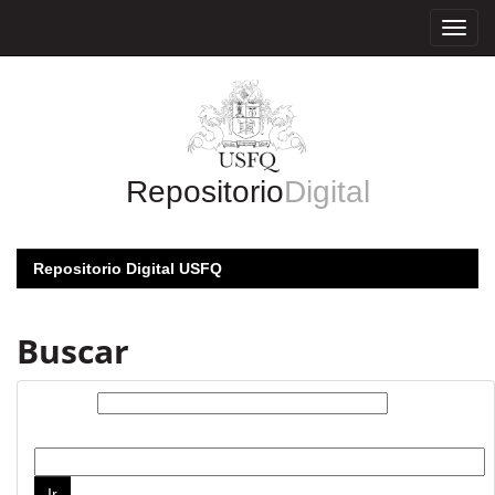
Skip
navigation
Repositorio
Digital
Repositorio Digital USFQ
Buscar
Buscar:
por