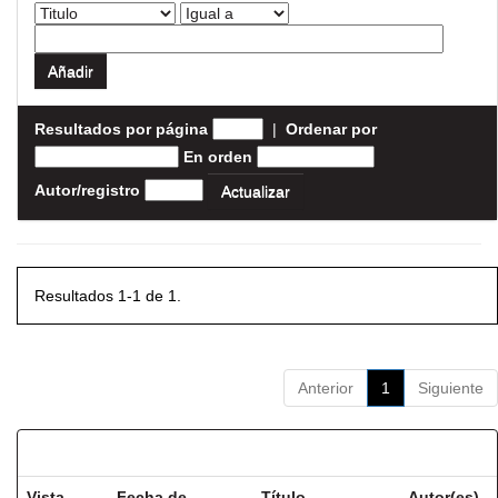
Resultados por página
|
Ordenar por
En orden
Autor/registro
Resultados 1-1 de 1.
Anterior
1
Siguiente
Resultados por ítem:
Vista
Fecha de
Título
Autor(es)