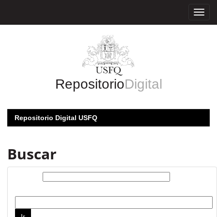
Skip
navigation
Repositorio
Digital
Repositorio Digital USFQ
Buscar
Buscar:
por