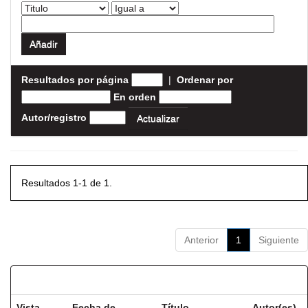
Resultados por página
|
Ordenar por
En orden
Autor/registro
Resultados 1-1 de 1.
Anterior
1
Siguiente
Resultados por ítem:
Vista
Fecha de
Título
Autor(es)