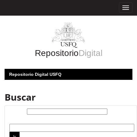
Skip
navigation
Repositorio
Digital
Repositorio Digital USFQ
Buscar
Buscar:
por