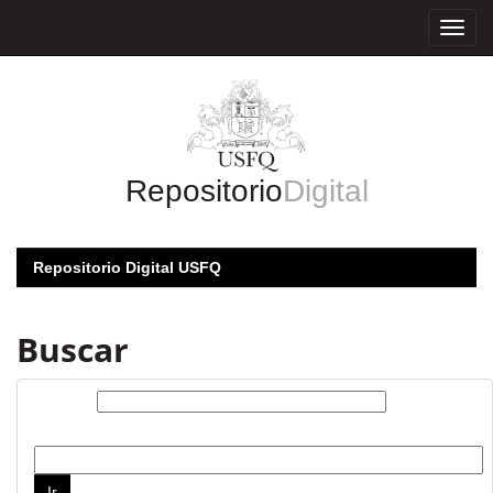
Skip
navigation
Repositorio
Digital
Repositorio Digital USFQ
Buscar
Buscar:
por