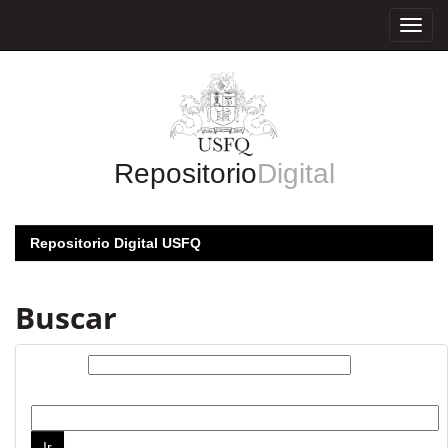
Skip
navigation
Repositorio
Digital
Repositorio Digital USFQ
Buscar
Buscar:
por