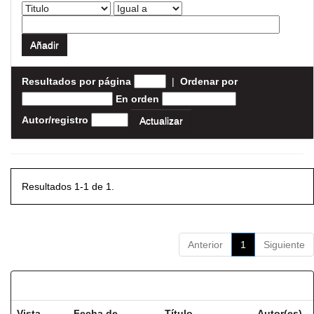
Resultados por página
|
Ordenar por
En orden
Autor/registro
Resultados 1-1 de 1.
Anterior
1
Siguiente
Resultados por ítem:
Vista
Fecha de
Título
Autor(es)