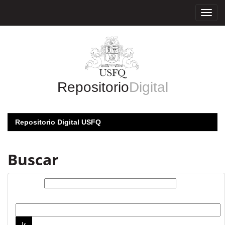
Skip
navigation
Repositorio
Digital
Repositorio Digital USFQ
Buscar
Buscar:
por