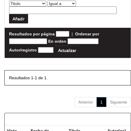
Resultados por página
|
Ordenar por
En orden
Autor/registro
Resultados 1-1 de 1.
Anterior
1
Siguiente
Resultados por ítem:
Vista
Fecha de
Título
Autor(es)