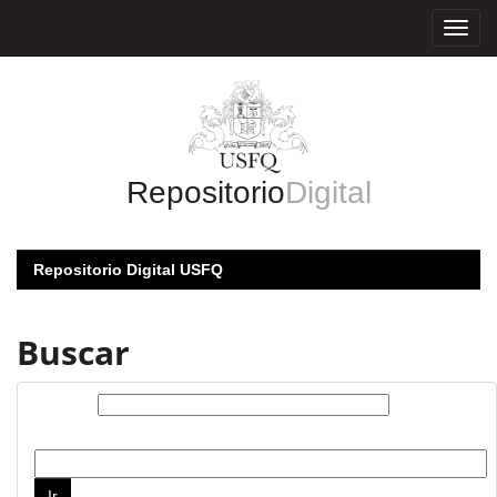
Skip
navigation
Repositorio
Digital
Repositorio Digital USFQ
Buscar
Buscar:
por