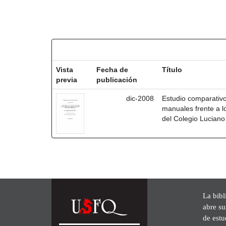
Resultados por ítem:
Vista
Fecha de
Título
previa
publicación
dic-2008
Estudio comparativo 
manuales frente a lo
del Colegio Luciano
La bibl
abre su
de est