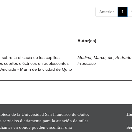
Anterior
1
Autor(es)
sobre la eficacia de los cepillos
Medina, Marco, dir.
;
Andrade 
s cepillos eléctricos en adolescentes
Francisco
 Andrade - Marín de la ciudad de Quito
ioteca de la Universidad San Francisco de Quito,
Ho
s servicios diariamente para la atención de miles
udiantes en donde pueden encontrar una
Se