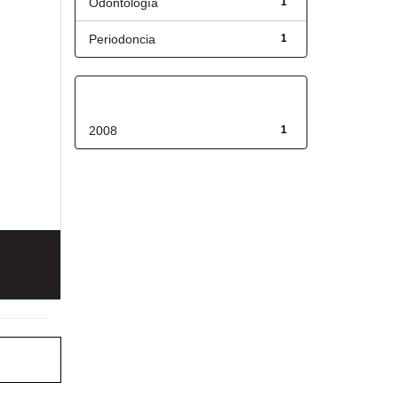
Odontología
1
Periodoncia
1
Fecha de lanzamiento
2008
1