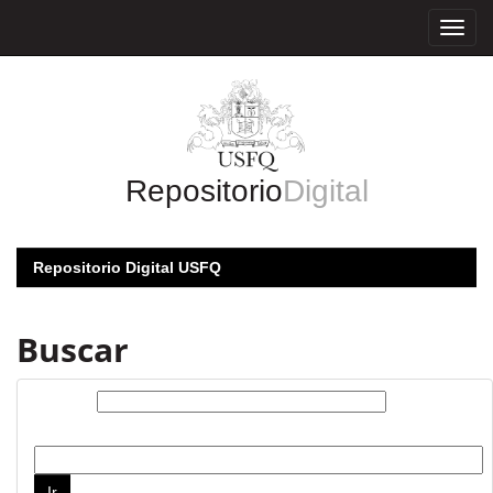
Skip
navigation
Repositorio
Digital
Repositorio Digital USFQ
Buscar
Buscar:
por