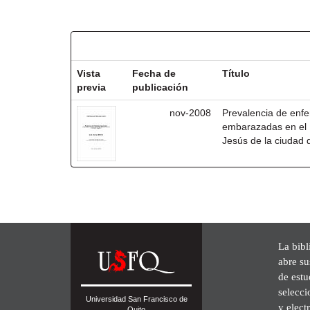
Resultados por ítem:
Vista
Fecha de
Título
previa
publicación
nov-2008
Prevalencia de enf
embarazadas en el 
Jesús de la ciudad 
La bibl
abre su
de est
selecci
Universidad San Francisco de
y elect
Quito