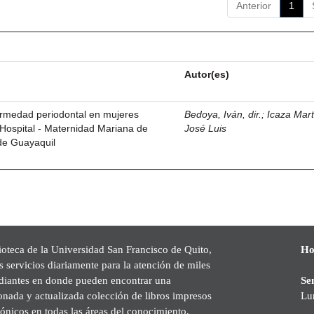
Anterior
1
Autor(es)
ermedad periodontal en mujeres
Bedoya, Iván, dir.
;
Icaza Mart
Hospital - Maternidad Mariana de
José Luis
de Guayaquil
ioteca de la Universidad San Francisco de Quito,
Ho
s servicios diariamente para la atención de miles
udiantes en donde pueden encontrar una
Se
onada y actualizada colección de libros impresos
Lu
rónicos en todas las áreas del conocimiento,