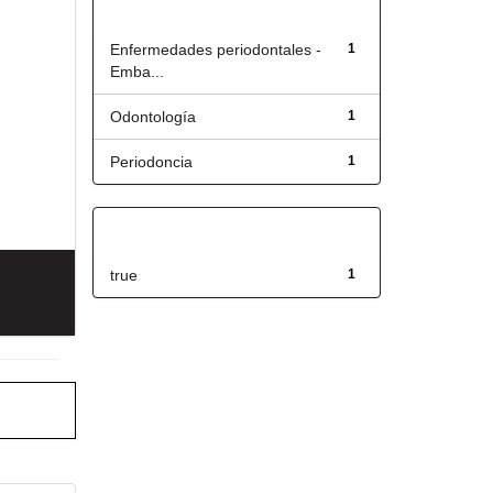
Título
Enfermedades periodontales -
1
Emba...
Odontología
1
Periodoncia
1
Has File(s)
true
1